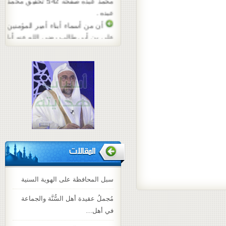
عبده .
أن من أسماء أبناء أمير المؤمنين
علي بن أبي طالب رضي الله عنه أبا
بكر وعمر وعثمان وباقي الأئمة
تسموا بأسماء الخلفاء الراشدين .
راجع كتاب ( إعلام الورى ) للطبرسي
صفحة 203 . وكتاب ( كشف الغمة
في معرفة الأئمة ) للاربلي 2 / 90 ،
217 .
المقالات
سبل المحافظة على الهوية السنية
مُجملُ عقيدة أهل السُّنَّة والجماعة
في أهل…