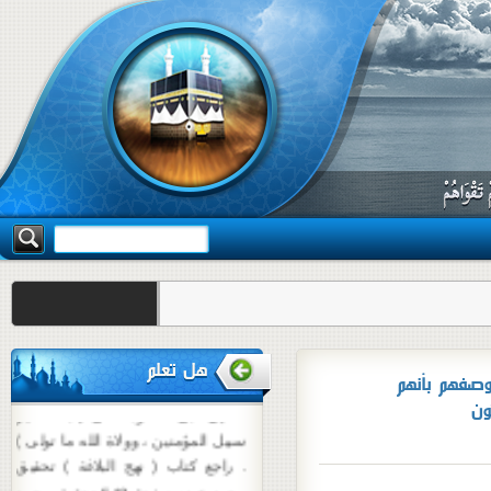
أن أمير المؤمنين علي قال : ( أما
بعد لقـد بايعني الـقوم الذين بايعوا أبا
بكر وعمر وعثمان ، فلم يكن
للشاهدأن يختار ولا للغائب أن يرد ،
وإنما الشورى للمهاجرين والأنصار إذا
اجتمعوا على رجلفسموه إماماً كان
دوشنبه 19 مرداد 1405
ذلك لله رضا ، فإن خرج منهم خارج
هل تعلم
بطعن أو بدعة ردوه إلى ما خرج منه
أنهم
، فإن أبى قاتلوه على إتباعه غير
سبيل المؤمنين ، وولاة الله ما تولى )
. راجع كتاب ( نهج البلاغة ) تحقيق
محمد عبده صفحة 542 تحقيق محمد